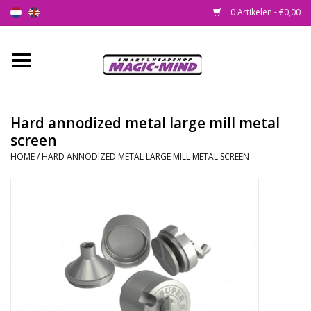
0 Artikelen - €0,00
Home
Nieuw
Hard annodized metal large mill metal
screen
Smartshop
HOME
/
HARD ANNODIZED METAL LARGE MILL METAL SCREEN
Headshop
SEEDSHOP
Health Supplies
Psychedelic