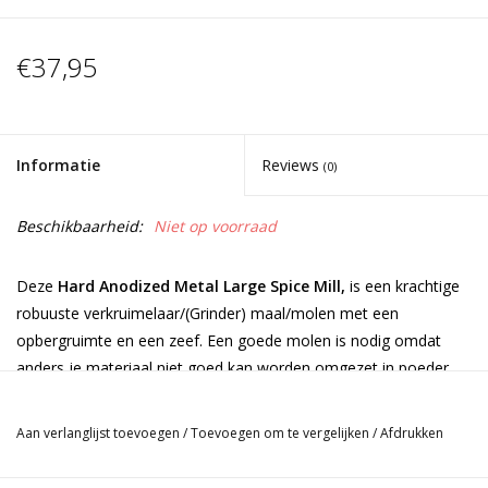
€37,95
Informatie
Reviews
(0)
Beschikbaarheid:
Niet op voorraad
Deze
Hard Anodized Metal Large Spice Mill,
is een krachtige
robuuste verkruimelaar/(Grinder) maal/molen met een
opbergruimte en een zeef. Een goede molen is nodig omdat
anders je materiaal niet goed kan worden omgezet in poeder.
De mogelijkheid om een flesje er in te draaien om het vermalen
product op te vangen.
Aan verlanglijst toevoegen
/
Toevoegen om te vergelijken
/
Afdrukken
(Zie flesje 5ml)