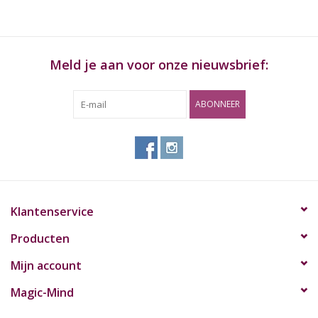
Materiaal:
Hard geanodiseerd Metaal
Maat:
Large, 8,5 cm
Meld je aan voor onze nieuwsbrief:
Diameter:
Ø 55 mm
ABONNEER
Materiaal:
Hard geanodiseerd Metaal
Maat:
Small
Diameter:
Ø 40 mm
Klantenservice
Producten
Mijn account
Magic-Mind