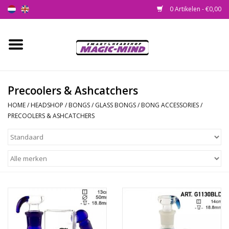
0 Artikelen - €0,00
Home
Nieuw
Precoolers & Ashcatchers
HOME
/
HEADSHOP
/
BONGS
/
GLASS BONGS
/
BONG ACCESSORIES
/
Smartshop
PRECOOLERS & ASHCATCHERS
Headshop
SEEDSHOP
Health Supplies
Psychedelic