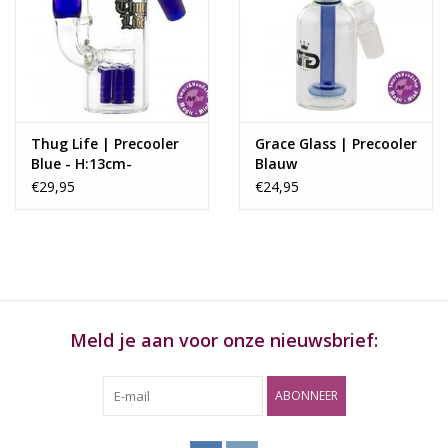
Rituals & Wierook
Sale
Thug Life | Precooler
Grace Glass | Precooler
Blue - H:13cm-
Blauw
SG:18.8mm - Ø:50mm
€29,95
€24,95
Meld je aan voor onze nieuwsbrief:
ABONNEER