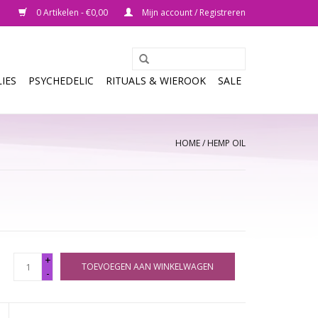
0 Artikelen - €0,00
Mijn account / Registreren
IES
PSYCHEDELIC
RITUALS & WIEROOK
SALE
HOME
/
HEMP OIL
+
TOEVOEGEN AAN WINKELWAGEN
-