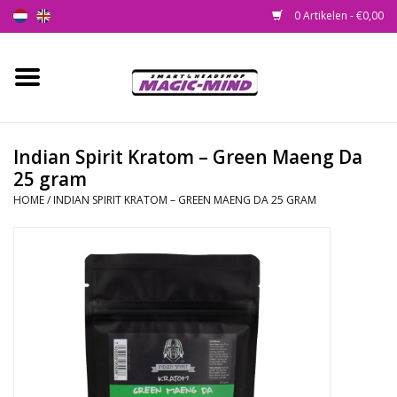
0 Artikelen - €0,00
Home
Nieuw
Indian Spirit Kratom – Green Maeng Da
25 gram
Smartshop
HOME
/
INDIAN SPIRIT KRATOM – GREEN MAENG DA 25 GRAM
Headshop
SEEDSHOP
Health Supplies
Psychedelic