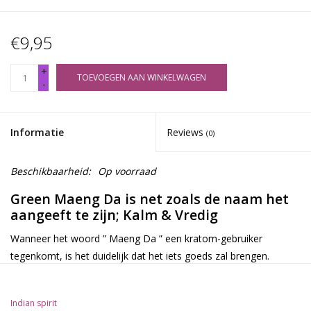
€9,95
+
TOEVOEGEN AAN WINKELWAGEN
-
Informatie
Reviews
(0)
Beschikbaarheid:
Op voorraad
Green Maeng Da is net zoals de naam het
aangeeft te zijn; Kalm & Vredig
Wanneer het woord ” Maeng Da ” een kratom-gebruiker
tegenkomt, is het duidelijk dat het iets goeds zal brengen.
Mensen bevestigen dat deze soort zeer krachtig is en de
gewenste effecten in zeer korte tijd kan leveren.
Indian spirit