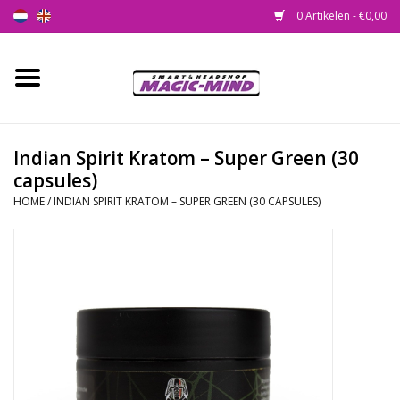
0 Artikelen - €0,00
Home
Nieuw
Indian Spirit Kratom – Super Green (30
capsules)
Smartshop
HOME
/
INDIAN SPIRIT KRATOM – SUPER GREEN (30 CAPSULES)
Headshop
SEEDSHOP
Health Supplies
Psychedelic