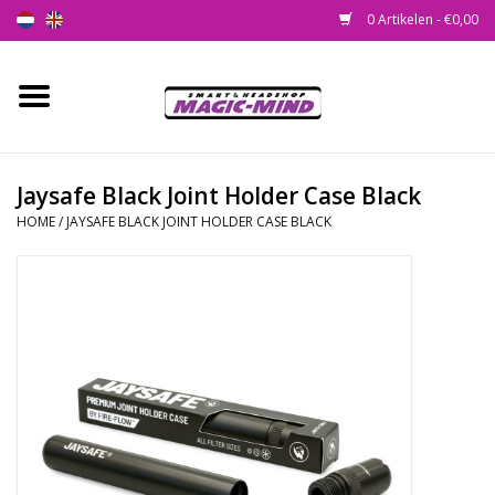
0 Artikelen - €0,00
Home
Nieuw
Jaysafe Black Joint Holder Case Black
HOME
/
JAYSAFE BLACK JOINT HOLDER CASE BLACK
Smartshop
Headshop
SEEDSHOP
Health Supplies
Psychedelic