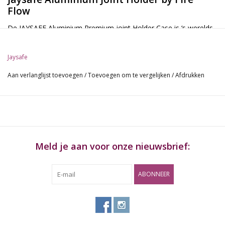
Flow
De JAYSAFE Aluminium Premium joint Holder Case is ‘s werelds
eerste joint hoes met een innovatieve dekselhouder.
Alle gangbare filtermaten van 1mm tot 9mm omtrek kunnen
Jaysafe
veilig en stevig in de JAYSAFE worden opgeborgen.
Aan verlanglijst toevoegen
/
Toevoegen om te vergelijken
/
Afdrukken
ALLE FILTERMATEN
De meeste Joint houders op de markt zijn zeer beperkt, omdat
alleen bepaalde filtermaten in de dekselhouder passen, als ze al
beschikbaar zijn
Dit betekent dat de joint er gewoon losjes in moet en door de
Meld je aan voor onze nieuwsbrief:
beweging tijdens het transport kan het hele mengsel uit het
papier vallen en moet je de joint opnieuw rollen.
ABONNEER
Dit probleem hebben we uiteindelijk kunnen oplossen met een
speciaal ontwikkelde conische siliconen inlay. Exclusief en alleen
in de JAYSAFE van FIRE-FLOW™.
extra grip gemakkelijk openen en sluiten