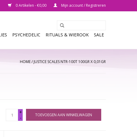
0 Artikelen - €0,00
Mijn account / Registreren
IES
PSYCHEDELIC
RITUALS & WIEROOK
SALE
HOME
/
JUSTICE SCALES NTR-100T 100GR X 0,01GR
+
TOEVOEGEN AAN WINKELWAGEN
-