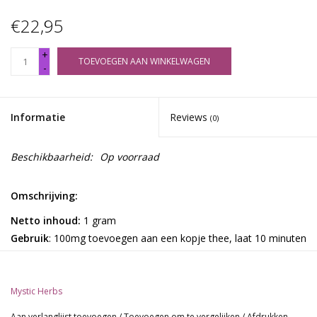
€22,95
+
TOEVOEGEN AAN WINKELWAGEN
-
Informatie
Reviews
(0)
Beschikbaarheid:
Op voorraad
Omschrijving:
Netto
inhoud:
1 gram
Gebruik
: 100mg toevoegen aan een kopje thee, laat 10 minuten
trekken.
Ingrediënten
: Sceletium Tortuosum
Mystic Herbs
Over Kanna van McMystic:
Kanna, een traditioneel kruid uit Zuid-Afrika dat al sinds de 19e
Aan verlanglijst toevoegen
/
Toevoegen om te vergelijken
/
Afdrukken