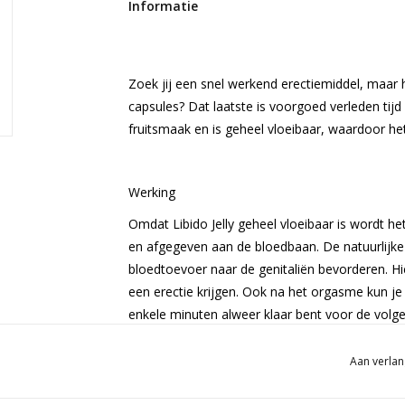
Informatie
Zoek jij een snel werkend erectiemiddel, maar 
capsules? Dat laatste is voorgoed verleden tijd m
fruitsmaak en is geheel vloeibaar, waardoor he
Werking
Omdat Libido Jelly geheel vloeibaar is wordt
en afgegeven aan de bloedbaan. De natuurlijke i
bloedtoevoer naar de genitaliën bevorderen. Hi
een erectie krijgen. Ook na het orgasme kun j
enkele minuten alweer klaar bent voor de volge
Aan verlan
Gebruiksaanwijzing
Gebruik 1 maal daags 1 sachet (5ml).