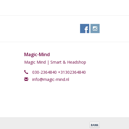
eit 1 sachet Libido Jelly.
 de verpakking en slik deze door.
glas water.
Magic-Mind
Magic Mind | Smart & Headshop
030-2364840 +31302364840
info@magic-mind.nl