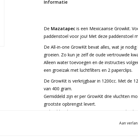
Informatie
De
Mazatapec
is een Mexicaanse Growkit. Voor
paddenstoel voor jou! Met deze paddenstoel maak
De All-in-one GrowKit bevat alles, wat je nod
groeien. Zo kun je zelf de oude vertrouwde k
Alleen water toevoegen en de instructies volge
een groeizak met luchtfilters en 2 paperclips.
De GrowKit is verkrijgbaar in 1200cc. Met de 
van 400 gram.
Gemiddeld zijn er per GrowKit drie vluchten mog
grootste opbrengst levert.
Gekoeld is de GrowKit zo’n 3 tot 6 maanden hou
houdbaar.
Aan verlan