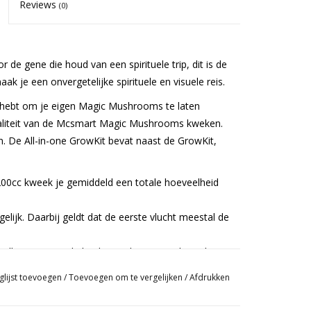
Reviews
(0)
 de gene die houd van een spirituele trip, dit is de
 je een onvergetelijke spirituele en visuele reis.
ig hebt om je eigen Magic Mushrooms te laten
waliteit van de Mcsmart Magic Mushrooms kweken.
n. De All-in-one GrowKit bevat naast de GrowKit,
1200cc kweek je gemiddeld een totale hoeveelheid
elijk. Daarbij geldt dat de eerste vlucht meestal de
dbaar. Buiten de koeling is de GrowKit beperkt
glijst toevoegen
/
Toevoegen om te vergelijken
/
Afdrukken