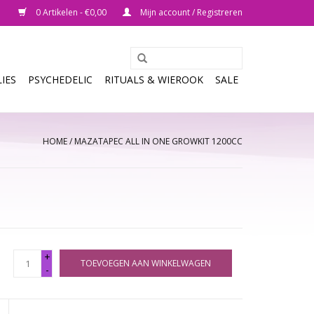
0 Artikelen - €0,00
Mijn account / Registreren
IES
PSYCHEDELIC
RITUALS & WIEROOK
SALE
HOME
/
MAZATAPEC ALL IN ONE GROWKIT 1200CC
+
TOEVOEGEN AAN WINKELWAGEN
-