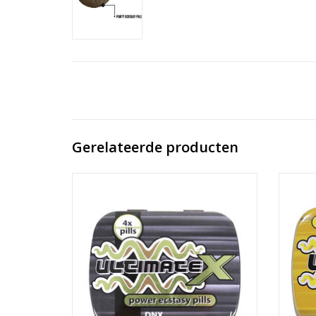
Gerelateerde producten
Ultimate X is het echte werk en bestaat uit
een natuurlijke mix van ingrediënten.
De ef
volledi
TOEVOEGEN AAN WINKELWAGEN
stimu
waardoo
TO