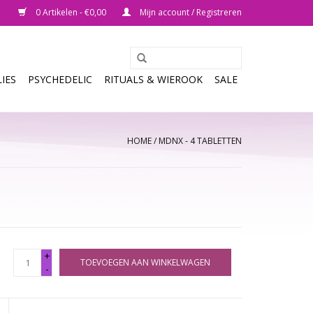
0 Artikelen - €0,00
Mijn account / Registreren
IES
PSYCHEDELIC
RITUALS & WIEROOK
SALE
HOME
/
MDNX - 4 TABLETTEN
+
TOEVOEGEN AAN WINKELWAGEN
-