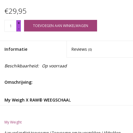
€29,95
+
TOEVOEGEN AAN WINKELWAGEN
-
Informatie
Reviews
(0)
Beschikbaarheid:
Op voorraad
Omschrijving:
My Weigh X RAW® WEEGSCHAA
L
Capaciteit: 0 - 200 g x 0,01 g / 200 - 1000 g x 0,1 g
Weegmodi: g, dwt, oz, ozt, 1/4 oz, 1/8 oz
Nauwkeurigheid: 0,01 g
My Weight
Scherm met achtergrondverlichting
Aan verlanglijst toevoegen
/
Toevoegen om te vergelijken
/
Afdrukken