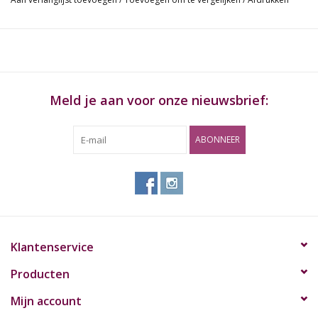
Tara (nulinstelling)
Auto-uit
Batterijen: 3 x AAA inbegrepen
Materiaal (incl.): RAW METALEN TRAY MINI
Kalibratiegewicht: 500 g
Platform Formaat: 15 cm x 9.5 cm - RAW Dienblad Formaat
Meld je aan voor onze nieuwsbrief:
18 x 12.5 cm
Schaalmaat: 15 cm x 14 cm x 2,5 cm
ABONNEER
Klantenservice
Producten
Mijn account