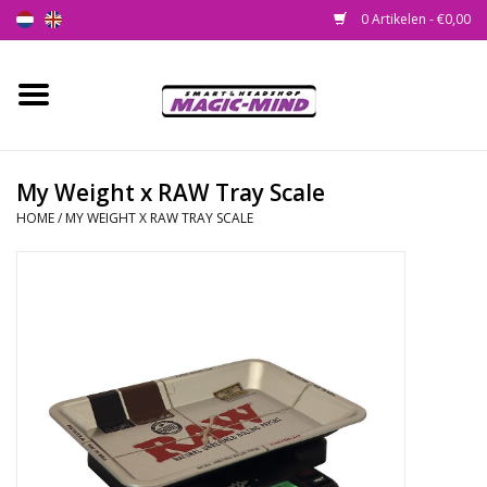
0 Artikelen - €0,00
Home
Nieuw
My Weight x RAW Tray Scale
HOME
/
MY WEIGHT X RAW TRAY SCALE
Smartshop
Headshop
SEEDSHOP
Health Supplies
Psychedelic