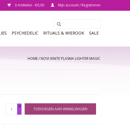
0 Artikelen - €0,00
Mijn account / Registreren
IES
PSYCHEDELIC
RITUALS & WIEROOK
SALE
HOME
/
NOVI IXNITE PLASMA LIGHTER MAGIC
+
TOEVOEGEN AAN WINKELWAGEN
-