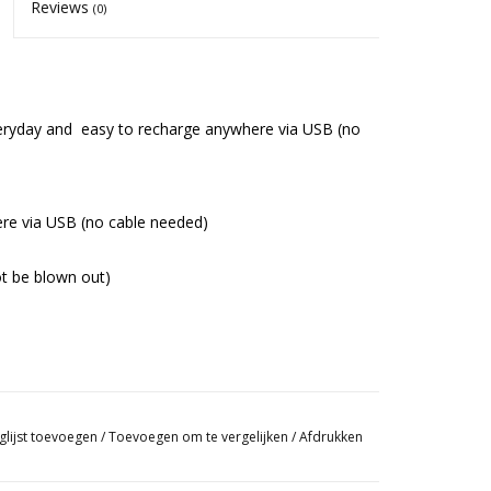
Reviews
(0)
r everyday and easy to recharge anywhere via USB (no
here via USB (no cable needed)
ot be blown out)
glijst toevoegen
/
Toevoegen om te vergelijken
/
Afdrukken