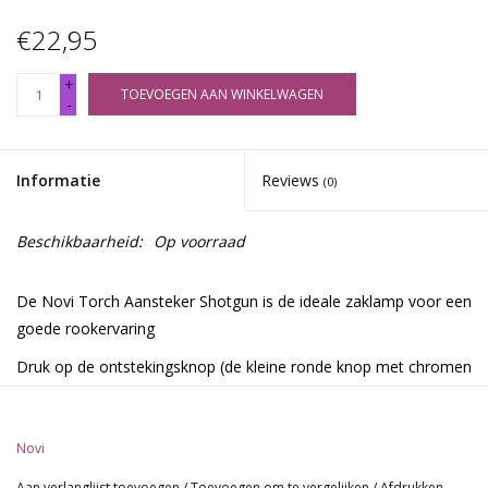
€22,95
+
TOEVOEGEN AAN WINKELWAGEN
-
Informatie
Reviews
(0)
Beschikbaarheid:
Op voorraad
De Novi Torch Aansteker Shotgun is de ideale zaklamp voor een
goede rookervaring
Druk op de ontstekingsknop (de kleine ronde knop met chromen
ringen).
Zo gaat de aansteker vanzelf open.
Novi
De vlam is verstelbaar!
Aan verlanglijst toevoegen
/
Toevoegen om te vergelijken
/
Afdrukken