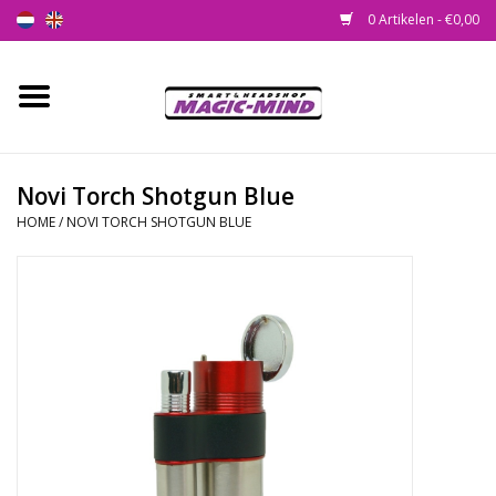
0 Artikelen - €0,00
Home
Nieuw
Novi Torch Shotgun Blue
HOME
/
NOVI TORCH SHOTGUN BLUE
Smartshop
Headshop
SEEDSHOP
Health Supplies
Psychedelic