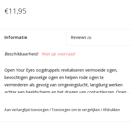
€11,95
Informatie
Reviews
(0)
Beschikbaarheid:
Niet op voorraad
Open Your Eyes oogdruppels revitaliseren vermoeide ogen,
bevochtigen gevoelige ogen en helpen rode ogen te
verminderen als gevolg van omgevingslucht, langdurig werken
achter een beeldscherm en het dragen van contactlenzen. Open
Your Eyes is samengesteld uit alle natuurlijke ingrediënten.
Aan verlanglijst toevoegen
/
Toevoegen om te vergelijken
/
Afdrukken
Werking
Open Your Eyes oogdruppels bevochtigen en smeren de ogen
en geven verlichting bij droge en geïrriteerde ogen.