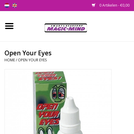
0 Artikelen - €0,00
Home
Nieuw
Open Your Eyes
HOME
/
OPEN YOUR EYES
Smartshop
Headshop
SEEDSHOP
Health Supplies
Psychedelic