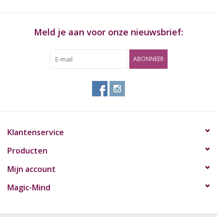
Gebruik
Meld je aan voor onze nieuwsbrief:
2 druppels per oog, zolang als nodig.
Ingrediënten
ABONNEER
Een flesje bevat 15 ml isotone oplossing met plantenextracten
zoals kamille en ogentroost
Klantenservice
Producten
Mijn account
Magic-Mind