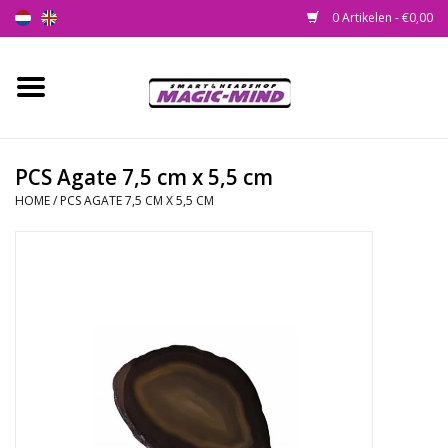
0 Artikelen - €0,00
Home
Nieuw
PCS Agate 7,5 cm x 5,5 cm
HOME
/
PCS AGATE 7,5 CM X 5,5 CM
Smartshop
Headshop
SEEDSHOP
Health Supplies
Psychedelic