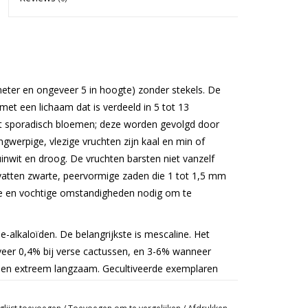
ameter en ongeveer 5 in hoogte) zonder stekels. De
met een lichaam dat is verdeeld in 5 tot 13
 sporadisch bloemen; deze worden gevolgd door
ngwerpige, vlezige vruchten zijn kaal en min of
inwit en droog. De vruchten barsten niet vanzelf
evatten zwarte, peervormige zaden die 1 tot 1,5 mm
e en vochtige omstandigheden nodig om te
alkaloïden. De belangrijkste is mescaline. Het
veer 0,4% bij verse cactussen, en 3-6% wanneer
meen extreem langzaam. Gecultiveerde exemplaren
 kan onder andere worden bereikt door peyote op