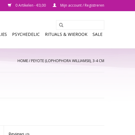
0 Artikelen - €0,00
Mijn account / Registreren
IES
PSYCHEDELIC
RITUALS & WIEROOK
SALE
HOME
/
PEYOTE (LOPHOPHORA WILLIAMSII), 3-4 CM
Reviews
(0)