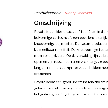
Beschikbaarheid:
Niet op voorraad
Omschrijving
Peyote is een kleine cactus (2 tot 12 cm in di
bolvormige cactus heeft een opvallend uiterlijk 
knopvormige segmenten. De cactus produceert
klein eetbaar roze fruit. De knotsvormige tot la
meer roze gekleurd. Op de vervaldag zijn ze bru
open en zijn tussen de 1,5 en 2 cm lang. Ze b
lang en 1 mm breed zijn. De zaden hebben het
ontkiemen.
Peyote bevat een groot spectrum fenethylamine-
gehalte mescaline in peyote cactussen is onge
het gedroogd is. Peyote groeit over het alge
groeien aanzienlijk sneller. Een snellere groei
volwassen San Pedro-wortels te enten.