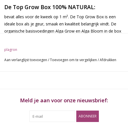
De Top Grow Box 100% NATURAL:
bevat alles voor de kweek op 1 m². De Top Grow Box is een
ideale box als je geur, smaak en kwaliteit belangrijk vindt. De
organische basisvoedingen Alga Grow en Alga Bloom in de box
stimuleren de groei en bloei en verbeteren de bodemstructuur.
plagron
Gebruik
Aan verlanglijst toevoegen
/
Toevoegen om te vergelijken
/
Afdrukken
Lees de gebruiksaanwijzing op de producten in de Top Grow
Box 100% NATURAL.
Eigenschappen
100 ml Alga Grow (NPK 4-2-4)
Meld je aan voor onze nieuwsbrief:
1 liter Alga Bloom (NPK 3-2-5)
100 ml Power Roots (NPK 0-0-2)
ABONNEER
100 ml Vita Race (NPK 0-5-8)