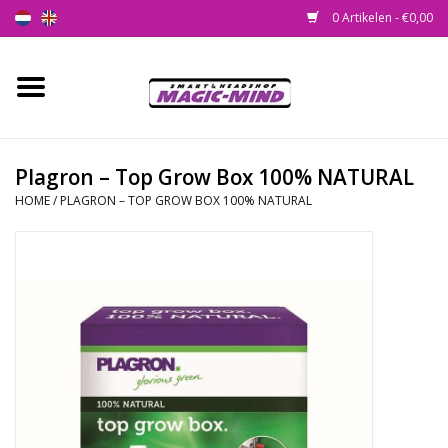
0 Artikelen - €0,00
Home
Nieuw
Plagron – Top Grow Box 100% NATURAL
HOME
/
PLAGRON – TOP GROW BOX 100% NATURAL
Smartshop
Headshop
SEEDSHOP
Health Supplies
Psychedelic