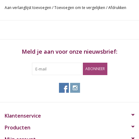
en "Made in Germany".
Aan verlanglijst toevoegen
/
Toevoegen om te vergelijken
/
Afdrukken
Duidelijk aangenamere rookervaring
Intensere knop
Reductie van verontreinigende stoffen
Natuurlijk, duurzaam product
Inhoud: Actieve kool op basis van kokosnoot
Filterafmetingen: ø 5 mm x 26,9 mm
Meld je aan voor onze nieuwsbrief:
Filterstijl: Wit
Filtertypen: SUPER slank formaat
ABONNEER
Soort verpakking: PE-zak
Soort verpakking: 50 filters
Klantenservice
Producten