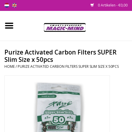
0 Artikelen - €0,00
Home
Nieuw
Purize Activated Carbon Filters SUPER
Slim Size x 50pcs
Smartshop
HOME
/
PURIZE ACTIVATED CARBON FILTERS SUPER SLIM SIZE X 50PCS
Headshop
SEEDSHOP
Health Supplies
Psychedelic