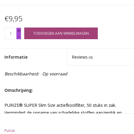
€9,95
+
TOEVOEGEN AAN WINKELWAGEN
-
Informatie
Reviews
(0)
Beschikbaarheid:
Op voorraad
Omschrijving:
PURIZE® SUPER Slim Size actiefkoolfilter, 50 stuks in zak.
Vermindert de opname van schadelijke stoffen aanzienlijk en
zorgt voor een koele, droge en aromatische rookervaring.
PURIZE®-filters zijn gemaakt van milieubewuste grondstoffen
Purize