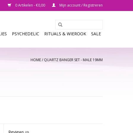
0 Artikelen - €0,00
Mijn account / Registreren
IES
PSYCHEDELIC
RITUALS & WIEROOK
SALE
HOME
/
QUARTZ BANGER SET - MALE 19MM
Reviews
(0)