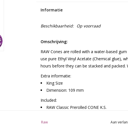
Informatie
Beschikbaarheid:
Op voorraad
Omschrijving:
RAW Cones are rolled with a water-based gum t
use pure Ethyl Vinyl Acetate (Chemical glue), w
hours before they can be stacked and packed. Wi
Extra informatie:
King Size
Dimension: 109 mm
Included:
RAW Classic Prerolled CONE K.S.
32 packs in a box
Raw
Aan verlan