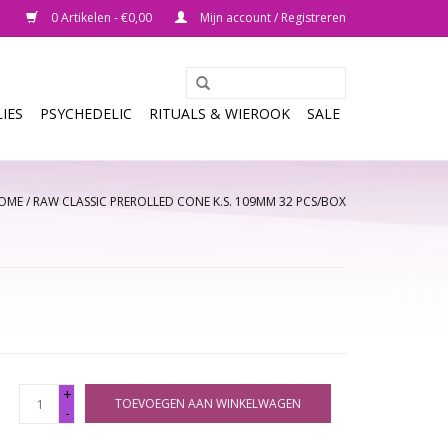
0 Artikelen - €0,00
Mijn account / Registreren
IES
PSYCHEDELIC
RITUALS & WIEROOK
SALE
OME
/
RAW CLASSIC PREROLLED CONE K.S. 109MM 32 PCS/BOX
+
TOEVOEGEN AAN WINKELWAGEN
-