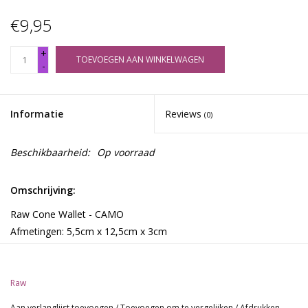
€9,95
+
TOEVOEGEN AAN WINKELWAGEN
-
Informatie
Reviews
(0)
Beschikbaarheid:
Op voorraad
Omschrijving:
Raw Cone Wallet - CAMO
Afmetingen: 5,5cm x 12,5cm x 3cm
Raw
Aan verlanglijst toevoegen
/
Toevoegen om te vergelijken
/
Afdrukken