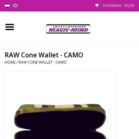
0 Artikelen - €0,00
Home
Nieuw
RAW Cone Wallet - CAMO
HOME
/
RAW CONE WALLET - CAMO
Smartshop
Headshop
SEEDSHOP
Health Supplies
Psychedelic