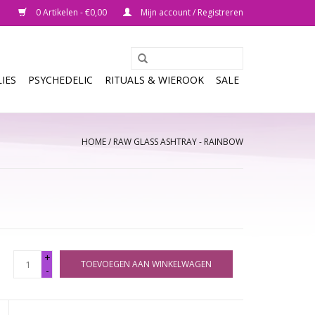
0 Artikelen - €0,00
Mijn account / Registreren
IES
PSYCHEDELIC
RITUALS & WIEROOK
SALE
HOME
/
RAW GLASS ASHTRAY - RAINBOW
+
TOEVOEGEN AAN WINKELWAGEN
-