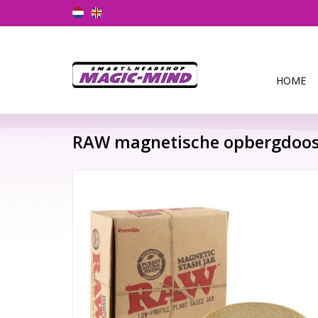
HOME
RAW magnetische opbergdoo