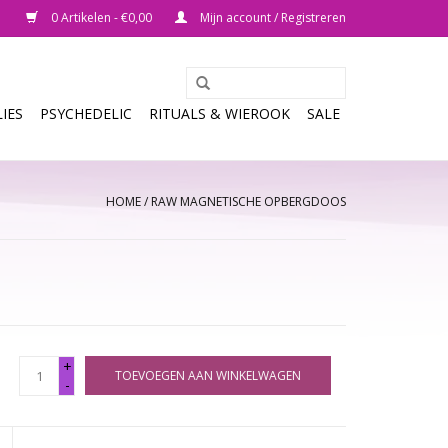
0 Artikelen - €0,00
Mijn account / Registreren
IES
PSYCHEDELIC
RITUALS & WIEROOK
SALE
HOME
/
RAW MAGNETISCHE OPBERGDOOS
+
TOEVOEGEN AAN WINKELWAGEN
-