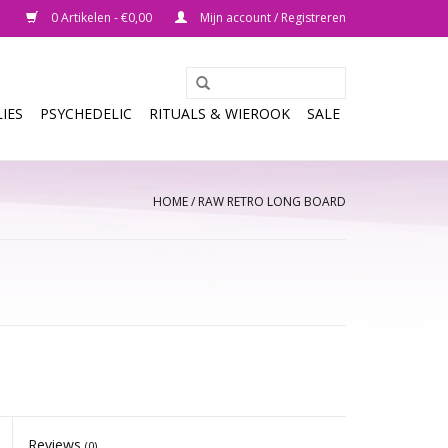
0 Artikelen - €0,00
Mijn account / Registreren
IES
PSYCHEDELIC
RITUALS & WIEROOK
SALE
HOME
/
RAW RETRO LONG BOARD
Reviews
(0)