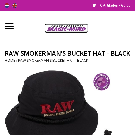
0 Artikelen - €0,00
Home
Nieuw
RAW SMOKERMAN'S BUCKET HAT - BLACK
HOME
/
RAW SMOKERMAN'S BUCKET HAT - BLACK
Smartshop
Headshop
SEEDSHOP
Health Supplies
Psychedelic