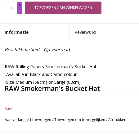
+
TOEVOEGEN AAN WINKELWAGEN
-
Informatie
Reviews
(0)
Beschikbaarheid:
Op voorraad
RAW Rolling Papers Smokerman's Bucket Hat
-Available in Black and Camo colour
-Size Medium (58cm) or Large (63cm)
RAW Smokerman's Bucket Hat
The RAW Smokermans bucket hat is a gem for smokers. Not
only is this cool apparel hat going to keep the sun from beaming
Raw
on your head but it has 4 loops you can stash your pre-rolls in.
Aan verlanglijst toevoegen
/
Toevoegen om te vergelijken
/
Afdrukken
Simply roll four up and leave them in your hat for later!