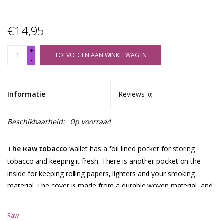
€14,95
+
TOEVOEGEN AAN WINKELWAGEN
-
Informatie
Reviews
(0)
Beschikbaarheid:
Op voorraad
The Raw tobacco
wallet has a foil lined pocket for storing
tobacco and keeping it fresh. There is another pocket on the
inside for keeping rolling papers, lighters and your smoking
material. The cover is made from a durable woven material, and
the wallet is held together with an elastic.
Raw