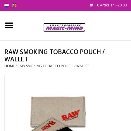
0 Artikelen - €0,00
Home
Nieuw
RAW SMOKING TOBACCO POUCH /
WALLET
Smartshop
HOME
/
RAW SMOKING TOBACCO POUCH / WALLET
Headshop
SEEDSHOP
Health Supplies
Psychedelic