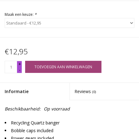
Maak een keuze:
*
€12,95
+
TOEVOEGEN AAN WINKELWAGEN
-
Informatie
Reviews
(0)
Beschikbaarheid:
Op voorraad
Recycling Quartz banger
Bobble caps included
Power gears included