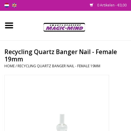
0 Artikelen - €0,00
Home
Nieuw
Recycling Quartz Banger Nail - Female
19mm
Smartshop
HOME
/
RECYCLING QUARTZ BANGER NAIL - FEMALE 19MM
Headshop
SEEDSHOP
Health Supplies
Psychedelic