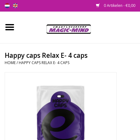
0 Artikelen - €0,00
Home
Nieuw
Happy caps Relax E- 4 caps
HOME
/
HAPPY CAPS RELAX E- 4 CAPS
Smartshop
Headshop
SEEDSHOP
Health Supplies
Psychedelic