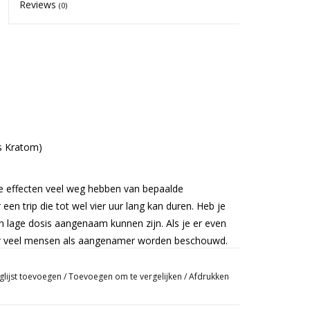
Reviews
(0)
s Kratom)
de effecten veel weg hebben van bepaalde
een trip die tot wel vier uur lang kan duren. Heb je
n lage dosis aangenaam kunnen zijn. Als je er even
or veel mensen als aangenamer worden beschouwd.
ig opgelost is. Een uur na de maaltijd innemen.
glijst toevoegen
/
Toevoegen om te vergelijken
/
Afdrukken
Neem na inname een glas water.
 optreedt!