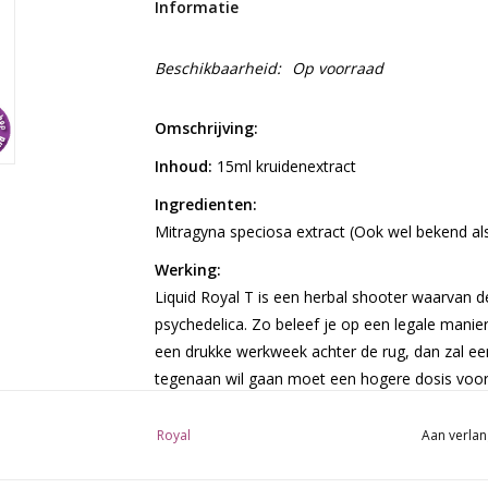
Informatie
Beschikbaarheid:
Op voorraad
Omschrijving:
Inhoud:
15ml kruidenextract
Ingredienten:
Mitragyna speciosa extract (Ook wel bekend al
Werking:
Liquid Royal T is een herbal shooter waarvan 
psychedelica. Zo beleef je op een legale manier 
een drukke werkweek achter de rug, dan zal ee
tegenaan wil gaan moet een hogere dosis vo
Gebruik:
Goed schudden totdat de inhoud volled
Royal
Aan verlan
Drink eerst de helft om je respons te testen. 
Het kan zijn dat er misselijkheid of duizeligheid