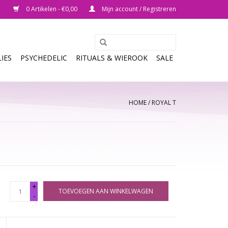
0 Artikelen - €0,00
Mijn account / Registreren
IES
PSYCHEDELIC
RITUALS & WIEROOK
SALE
HOME
/
ROYAL T
+
TOEVOEGEN AAN WINKELWAGEN
-