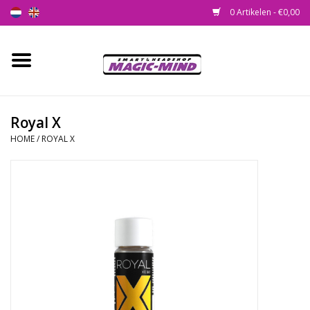
0 Artikelen - €0,00
Home
Nieuw
Royal X
HOME
/
ROYAL X
Smartshop
Headshop
SEEDSHOP
Health Supplies
Psychedelic