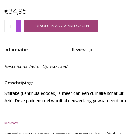
€34,95
+
TOEVOEGEN AAN WINKELWAGEN
-
Informatie
Reviews
(0)
Beschikbaarheid:
Op voorraad
Omschrijving:
Shiitake (Lentinula edodes) is meer dan een culinaire schat uit
Azië. Deze paddenstoel wordt al eeuwenlang gewaardeerd om
zijn geneeskrachtige eigenschappen en draagt niet voor niets de
titel 'Keizer der paddenstoelen'. Naast zijn intense umami smaak
en vlezige textuur, kan hij namelijk tal van
McMyco
gezondheidsvoordelen bieden.
Aan verlanglijst toevoegen
/
Toevoegen om te vergelijken
/
Afdrukken