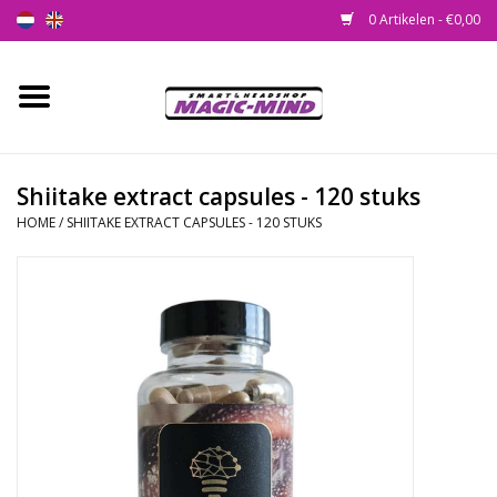
0 Artikelen - €0,00
Home
Nieuw
Shiitake extract capsules - 120 stuks
HOME
/
SHIITAKE EXTRACT CAPSULES - 120 STUKS
Smartshop
Headshop
SEEDSHOP
Health Supplies
Psychedelic