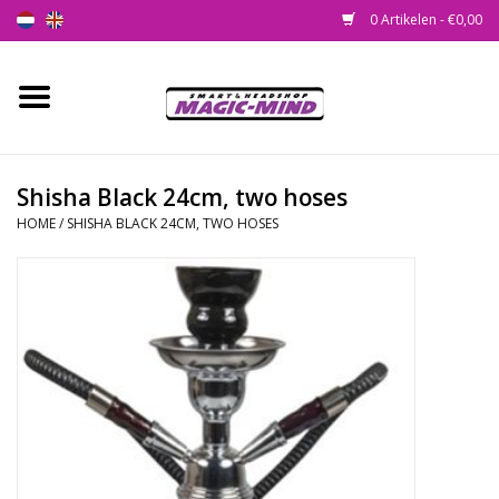
0 Artikelen - €0,00
Home
Nieuw
Shisha Black 24cm, two hoses
HOME
/
SHISHA BLACK 24CM, TWO HOSES
Smartshop
Headshop
SEEDSHOP
Health Supplies
Psychedelic