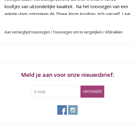
kooltjes van uitzonderlijke kwaliteit. Na het toevoegen van een
enkele vlam ontsteken de Three Kings kooltjes zich vanzelf. Laat
de kooltjes even ontbranden tot de kolen rood gloeien of een
witte aslaag bevatten.
Aan verlanglijst toevoegen
/
Toevoegen om te vergelijken
/
Afdrukken
Meld je aan voor onze nieuwsbrief:
ABONNEER