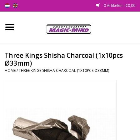
0 Artikelen - €0,00
Home
Nieuw
Three Kings Shisha Charcoal (1x10pcs
Ø33mm)
Smartshop
HOME
/
THREE KINGS SHISHA CHARCOAL (1X10PCS Ø33MM)
Headshop
SEEDSHOP
Health Supplies
Psychedelic