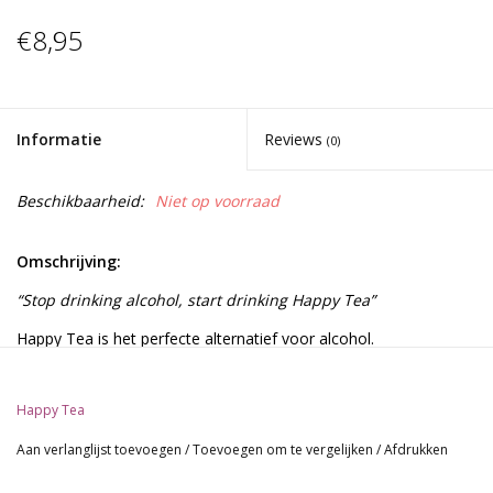
€8,95
Informatie
Reviews
(0)
Beschikbaarheid:
Niet op voorraad
Omschrijving:
“Stop drinking alcohol, start drinking Happy Tea”
Happy Tea is het perfecte alternatief voor alcohol.
Gecombineerd met de Happy Tea Truffles creëer je namelijk
een lekkere buzz waarmee je kan genieten op een feestje of
Happy Tea
uitje. Je wordt er vrolijk en sociaal van. Daarnaast krijg je er ook
nog eens extra energie van de cafeïne die de thee van nature
Aan verlanglijst toevoegen
/
Toevoegen om te vergelijken
/
Afdrukken
bevat. Happy Tea weet keer op keer het beste in mensen naar