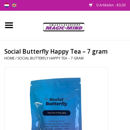
0 Artikelen - €0,00
Home
Nieuw
Social Butterfly Happy Tea – 7 gram
HOME
/
SOCIAL BUTTERFLY HAPPY TEA – 7 GRAM
Smartshop
Headshop
SEEDSHOP
Health Supplies
Psychedelic