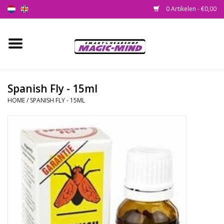
0 Artikelen - €0,00
Home
Nieuw
Spanish Fly - 15ml
HOME
/
SPANISH FLY - 15ML
Smartshop
Headshop
SEEDSHOP
Health Supplies
Psychedelic