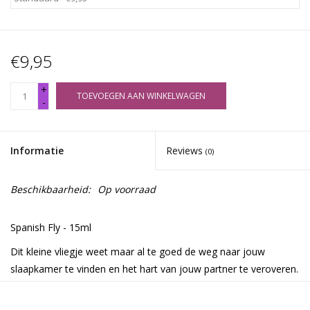
€9,95
+
TOEVOEGEN AAN WINKELWAGEN
-
Informatie
Reviews
(0)
Beschikbaarheid:
Op voorraad
Spanish Fly - 15ml
Dit kleine vliegje weet maar al te goed de weg naar jouw
slaapkamer te vinden en het hart van jouw partner te veroveren.
Help Cupido een handje en richt je pijlen op gevoelens van seks,
lust en liefde. Beleef hete en passievolle nachten met Spanish