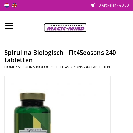
0 Artikelen - €0,00
Home
Nieuw
Spirulina Biologisch - Fit4Seosons 240
tabletten
Smartshop
HOME
/
SPIRULINA BIOLOGISCH - FIT4SEOSONS 240 TABLETTEN
Headshop
SEEDSHOP
Health Supplies
Psychedelic