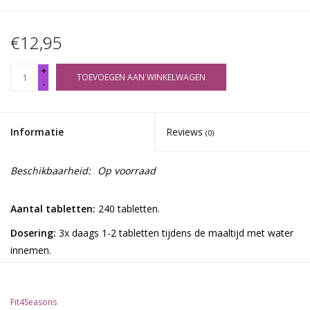
€12,95
+
TOEVOEGEN AAN WINKELWAGEN
-
Informatie
Reviews
(0)
Beschikbaarheid:
Op voorraad
Aantal tabletten:
240 tabletten.
Dosering:
3x daags 1-2 tabletten tijdens de maaltijd met water
innemen.
Belangrijkste toegewezen werkzame
Fit4Seasons