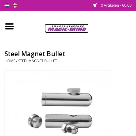
0 Artikelen - €0,00
Home
Nieuw
Steel Magnet Bullet
HOME
/
STEEL MAGNET BULLET
Smartshop
Headshop
SEEDSHOP
Health Supplies
Psychedelic