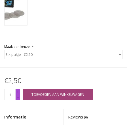
Rituals & Wierook
Sale
Maak een keuze:
*
€2,50
+
TOEVOEGEN AAN WINKELWAGEN
-
Informatie
Reviews
(0)