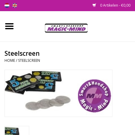
0 Artikelen - €0,00
Home
Nieuw
Steelscreen
HOME
/
STEELSCREEN
Smartshop
Headshop
SEEDSHOP
Health Supplies
Psychedelic