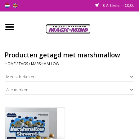
0 Artikelen - €0,00
Home
Nieuw
Producten getagd met marshmallow
HOME
/
TAGS
/
MARSHMALLOW
Smartshop
Headshop
SEEDSHOP
Health Supplies
Psychedelic