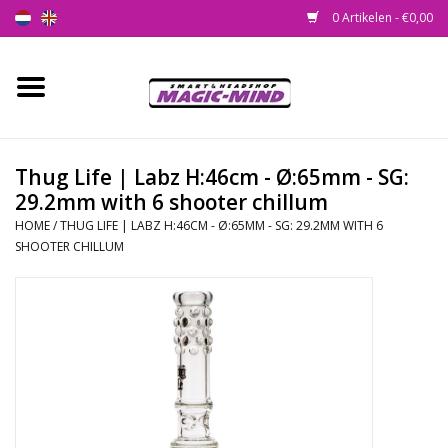
0 Artikelen - €0,00
Home
Nieuw
Thug Life | Labz H:46cm - Ø:65mm - SG:
29.2mm with 6 shooter chillum
Smartshop
HOME
/
THUG LIFE | LABZ H:46CM - Ø:65MM - SG: 29.2MM WITH 6
SHOOTER CHILLUM
Headshop
SEEDSHOP
Health Supplies
Psychedelic