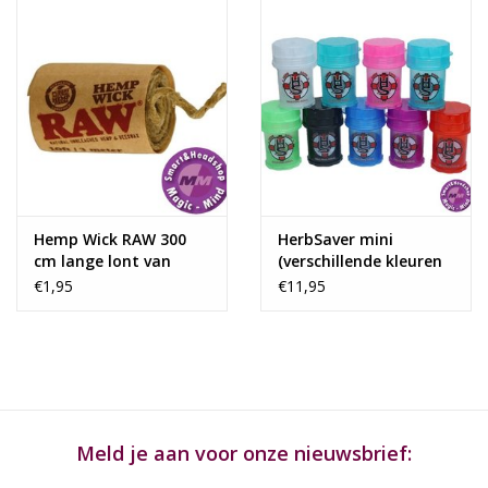
Hemp Wick RAW 300
HerbSaver mini
cm lange lont van
(verschillende kleuren
hennep en bijenwas
beschikbaar)
€1,95
€11,95
Meld je aan voor onze nieuwsbrief: