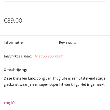
€89,00
Informatie
Reviews
(0)
Beschikbaarheid:
Niet op voorraad
Omschrijving:
Deze kristallen Labz bong van Thug Life is een uitstekend stukje
glaskunst waar je een super-duper hit van krijgt! Het is gemaakt
van robuust hittebestendig borosilicaatglas, gevormd in de vorm
van een buis met platte bodem.
Thug life