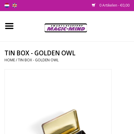
0 Artikelen - €0,00
Home
Nieuw
TIN BOX - GOLDEN OWL
HOME
/
TIN BOX - GOLDEN OWL
Smartshop
Headshop
SEEDSHOP
Health Supplies
Psychedelic