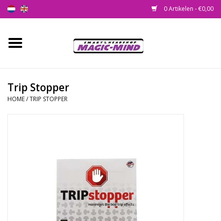
0 Artikelen - €0,00
Home
Nieuw
Trip Stopper
HOME
/
TRIP STOPPER
Smartshop
Headshop
SEEDSHOP
Health Supplies
Psychedelic