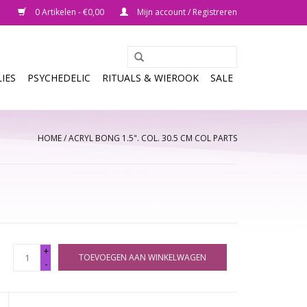
0 Artikelen - €0,00
Mijn account / Registreren
IES
PSYCHEDELIC
RITUALS & WIEROOK
SALE
HOME
/
ACRYL BONG 1.5". COL. 30.5 CM COL PARTS
+
TOEVOEGEN AAN WINKELWAGEN
-