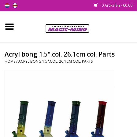
0 Artikelen - €0,00
Home
Nieuw
Acryl bong 1.5".col. 26.1cm col. Parts
HOME
/
ACRYL BONG 1.5".COL. 26.1CM COL. PARTS
Smartshop
Headshop
SEEDSHOP
Health Supplies
Psychedelic