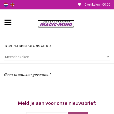
0 Artikelen - €0,00
Home
Nieuw
HOME
/
MERKEN
/
ALADIN ALUX 4
Smartshop
Headshop
Geen producten gevonden!...
SEEDSHOP
Health Supplies
Meld je aan voor onze nieuwsbrief:
Psychedelic