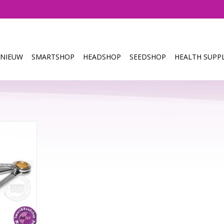
NIEUW
SMARTSHOP
HEADSHOP
SEEDSHOP
HEALTH SUPPL
 bestek. Er
p dit artikel
pt kunnen
it bestek
in een etui.
NKELWAGEN