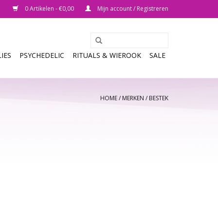
0 Artikelen - €0,00
Mijn account / Registreren
IES
PSYCHEDELIC
RITUALS & WIEROOK
SALE
HOME
/
MERKEN
/
BESTEK