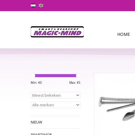
HOME
Een handig, klein pijp
zitten drie uiteindes o
Min: €
0
Max: €
5
die in elkaar gekla
worden. Zo kunt u d
gemakkelijk opbergen 
TOEVOEGEN AAN WI
NIEUW
SMARTSHOP