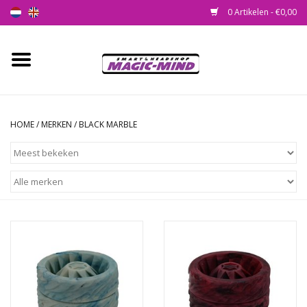
0 Artikelen - €0,00
Home
Nieuw
HOME
/
MERKEN
/
BLACK MARBLE
Smartshop
Headshop
SEEDSHOP
Health Supplies
Psychedelic