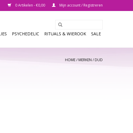
0 Artikelen - €0,00
Mijn account / Registreren
IES
PSYCHEDELIC
RITUALS & WIEROOK
SALE
HOME
/
MERKEN
/
DUD