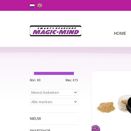
HOME
Deze formule is voo
avonturier. Wij gara
Min: €
0
Max: €
15
de gebruiker in ee
versnelling ra
TOEVOEGEN AAN WI
NIEUW
SMARTSHOP