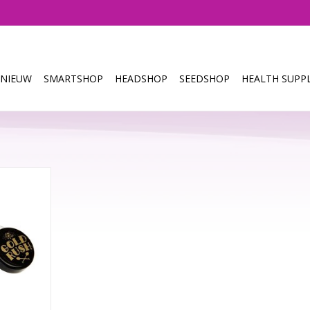
NIEUW
SMARTSHOP
HEADSHOP
SEEDSHOP
HEALTH SUPPL
r de echte
nderen dat
n hogere
akt!
NKELWAGEN