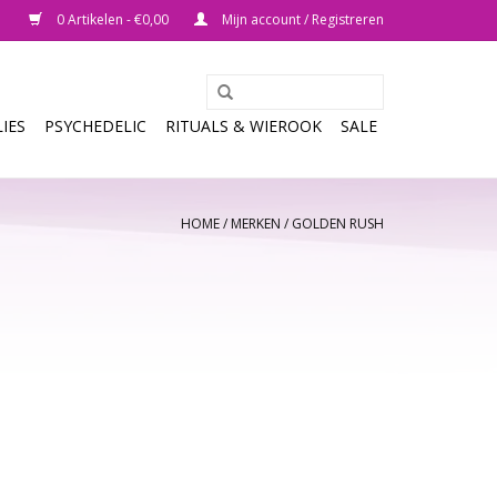
0 Artikelen - €0,00
Mijn account / Registreren
IES
PSYCHEDELIC
RITUALS & WIEROOK
SALE
HOME
/
MERKEN
/
GOLDEN RUSH